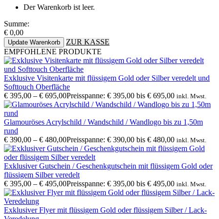
Der Warenkorb ist leer.
Summe:
€
0,00
ZUR KASSE
Update Warenkorb
EMPFOHLENE PRODUKTE
Exklusive Visitenkarte mit flüssigem Gold oder Silber veredelt und
Softtouch Oberfläche
€
395,00
–
€
695,00
Preisspanne: € 395,00 bis € 695,00
inkl. Mwst.
Glamouröses Acrylschild / Wandschild / Wandlogo bis zu 1,50m
rund
€
390,00
–
€
480,00
Preisspanne: € 390,00 bis € 480,00
inkl. Mwst.
Exklusiver Gutschein / Geschenkgutschein mit flüssigem Gold oder
flüssigem Silber veredelt
€
395,00
–
€
495,00
Preisspanne: € 395,00 bis € 495,00
inkl. Mwst.
Exklusiver Flyer mit flüssigem Gold oder flüssigem Silber / Lack-
Veredelung